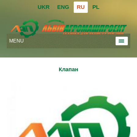
UKR
ENG
RU
PL
MENU
Клапан