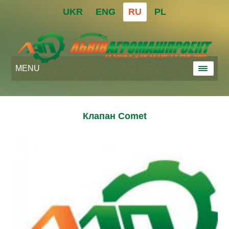
UKR
ENG
RU
PL
MENU
Клапан Comet