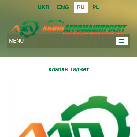
UKR
ENG
RU
PL
MENU
Клапан Тиджет