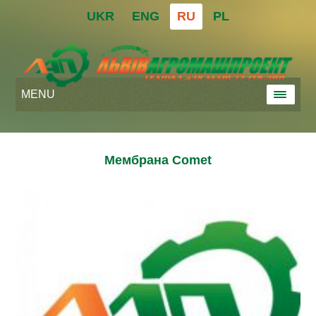
UKR
ENG
RU
PL
MENU
Мембрана Comet