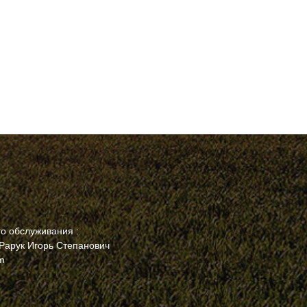
го обслуживания :
 Рарук Игорь Степанович
om