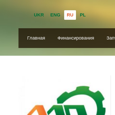
UKR
ENG
RU
PL
Главная
Финансирования
Зап