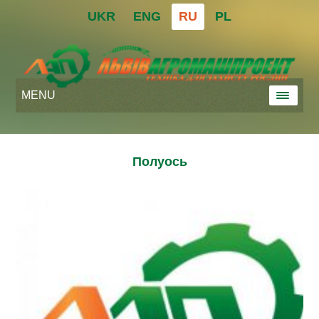
UKR
ENG
RU
PL
MENU
Полуось