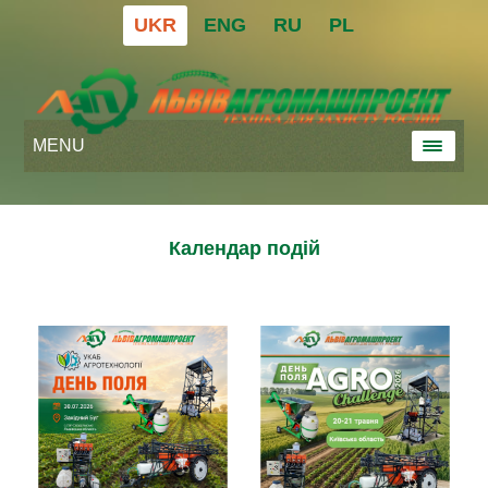
UKR
ENG
RU
PL
MENU
Календар подій