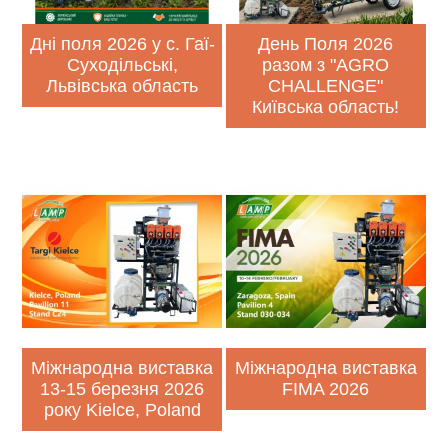
Дні поля 2026 у с. Гаї-
День Поля 2026
Суходільські,
разом з "AGRO
Львівська область
CHALLENGE"
Київська область!
Міжнародна виставка
Міжнародна виставка
13-15 березня 2026
FIMA 2026
року Kielce, Poland