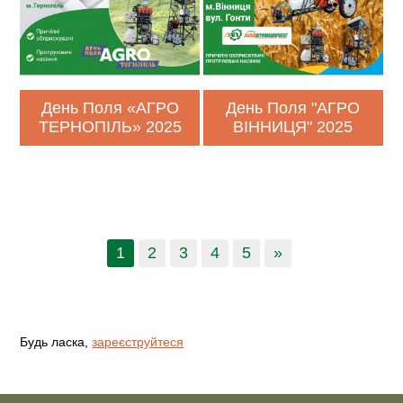
День Поля «АГРО
День Поля "АГРО
ТЕРНОПІЛЬ» 2025
ВІННИЦЯ" 2025
1
2
3
4
5
»
Будь ласка,
зареєструйтеся