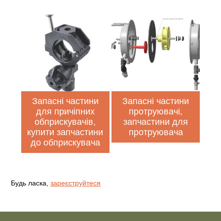
Запасні частини
Запасні частини
для причіпних
протруювачі,
обприскувачів,
запчастини для
купити запчастини
протруювача
до обприскувача
Будь ласка,
зареєструйтеся