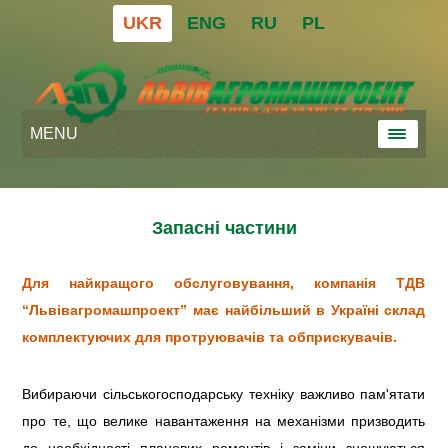
UKR
ENG
RU
PL
MENU
Запасні частини
Для найкращого обслуговування, компанія ТДВ
“Львівагромашпроект” має найбільший в Україні склад
комплектуючих для протруювачів та обприскувачів.
Вибираючи сільськогосподарську техніку важливо пам'ятати
про те, що велике навантаження на механізми призводить