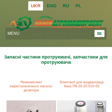
UKR
ENG
RU
PL
MENU
Запасні частини протруювачі, запчастини для
протруювача
Ремкомплект
Комплект для модернізації
перистальтичного насоса-
бака ПК-20.20.010-02
дозатора