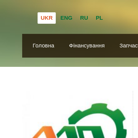
UKR
ENG
RU
PL
Головна
Фінансування
Запчас