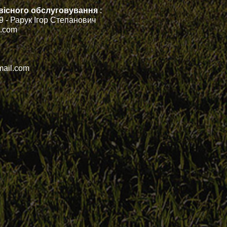
ервісного обслуговування
:
79 - Рарук Ігор Степанович
h.com
mail.com