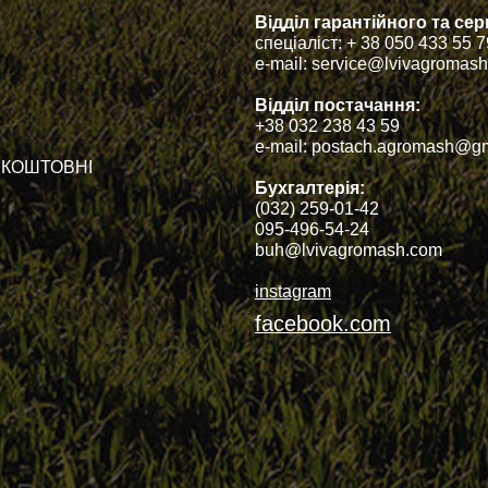
Відділ гарантійного та с
спеціаліст: + 38 050 433 55 
e-mail: service@lvivagromas
Відділ постачання:
+38 032 238 43 59
e-mail: postach.agromash@g
БЕЗКОШТОВНІ
Бухгалтерія:
(032) 259-01-42
095-496-54-24
buh@lvivagromash.com
instagram
facebook.com