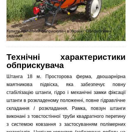
Купити причіпний обприскувач в Україні. Обприскувач
садовий.
Технічні характеристики
обприскувача
Штанга 18 м. Просторова ферма, двошарнірна
маятникова підвіска, яка забезпечує повну
стабілізацію штанги, гідро і механічні замки фіксації
штанги в розкладеному положенні, повне гідравлічне
складання / розкладання. Рамка, повзун штанги
виконані з товстостінної труби квадратного перетину
з системою ковзання з застосуванням полімерних