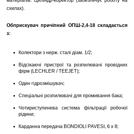
матеріалів. Циліндр-коректор (забезпечує роботу на
схилах).
Обприскувач причіпний ОПШ-2,4-18 складається
з:
Колектори з нерж. сталі діам. 1/2;
Відсікаючі пристрої та розпилювачі провідних
фірм (LECHLER / TEEJET);
Один гідрозмішувач;
Спеціальні розпилювачі для промивання бака;
Чотириступенева система фільтрації робочої
рідини;
Карданна передача BONDIOLI PAVESI, 6 x 8;