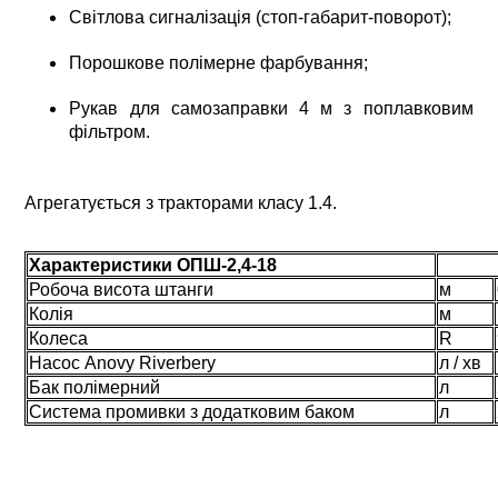
Світлова сигналізація (стоп-габарит-поворот);
Порошкове полімерне фарбування;
Рукав для самозаправки 4 м з поплавковим
фільтром.
Агрегатується з тракторами класу 1.4.
Характеристики ОПШ-2,4-18
Робоча висота штанги
м
Колія
м
Колеса
R
Насос Anovy Riverbery
л / хв
Бак полімерний
л
Система промивки з додатковим баком
л