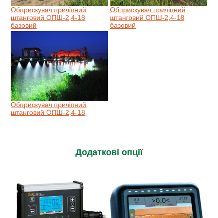
Обприскувач причіпний
Обприскувач причіпний
штанговий ОПШ-2,4-18
штанговий ОПШ-2,4-18
базовий
базовий
Обприскувач причіпний
штанговий ОПШ-2,4-18
Додаткові опції