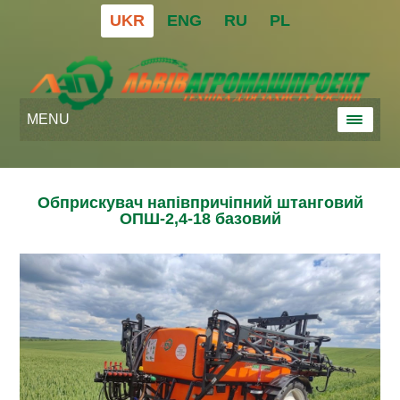
UKR
ENG
RU
PL
MENU
Обприскувач напівпричіпний штанговий
ОПШ-2,4-18 базовий