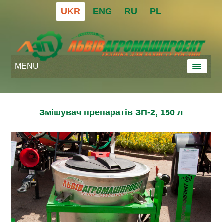
UKR
ENG
RU
PL
MENU
Змішувач препаратів ЗП-2, 150 л