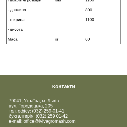
1100
- довжина
800
- ширина
1100
- висота
Маса
кг
60
Контакти
79041, Україна, м. Львів
вул. Городоцька, 205
тел. офісу: (032) 259-01-41
бухгалтерія: (032) 259 01-42
e-mail: office@lvivagromash.com