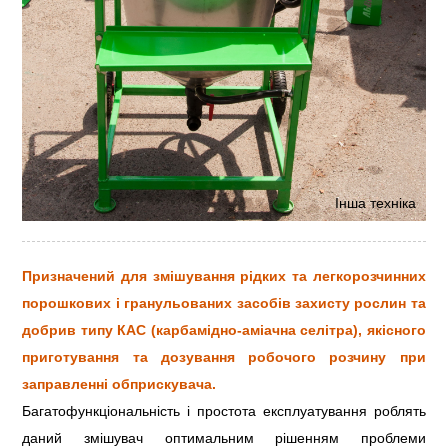
Інша техніка
Призначений для змішування рідких та легкорозчинних
порошкових і гранульованих засобів захисту рослин та
добрив типу КАС (карбамідно-аміачна селітра), якісного
приготування та дозування робочого розчину при
заправленні обприскувача.
Багатофункціональність і простота експлуатування роблять
даний змішувач оптимальним рішенням проблеми