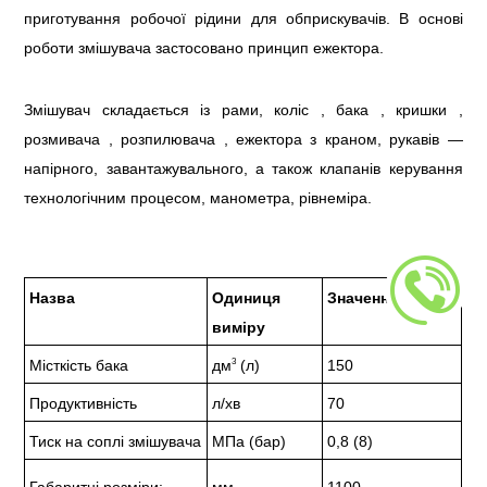
приготування робочої рідини для обприскувачів. В основі
роботи змішувача застосовано принцип ежектора.
Змішувач складається із рами, коліс , бака , кришки ,
розмивача , розпилювача , ежектора з краном, рукавів —
напірного, завантажувального, а також клапанів керування
технологічним процесом, манометра, рівнеміра.
Назва
Одиниця
Значення
виміру
3
Місткість бака
дм
(л)
150
Продуктивність
л/хв
70
Тиск на соплі змішувача
МПа (бар)
0,8 (8)
Габаритні розміри:
мм