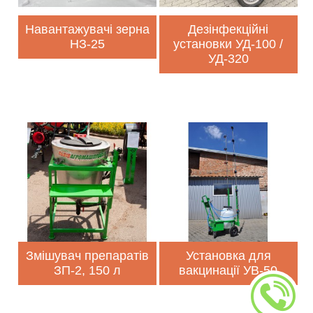
Навантажувачі зерна
Дезінфекційні
НЗ-25
установки УД-100 /
УД-320
Змішувач препаратів
Установка для
ЗП-2, 150 л
вакцинації УВ-50