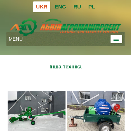
UKR
ENG
RU
PL
MENU
Інша техніка