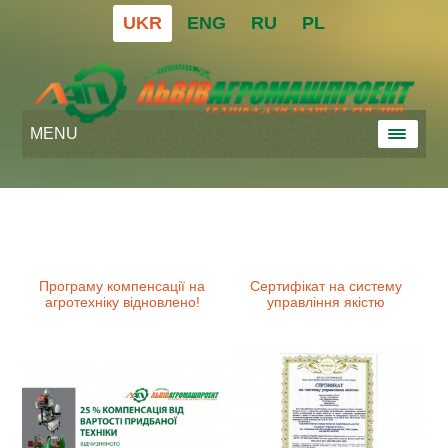
UKR
ENG
RU
PL
MENU
Програму компенсації на
Сертифікат на систему
агротехніку відновлено!
управління якістю