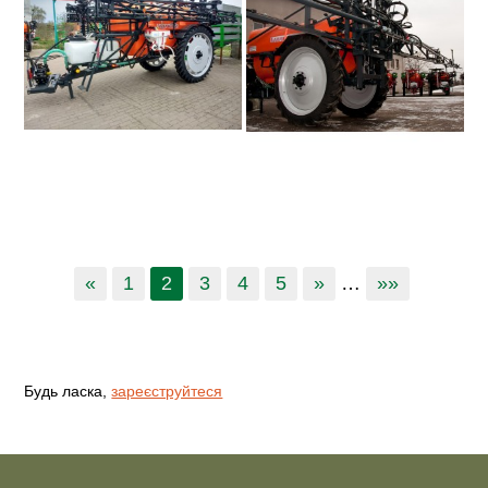
«
1
2
3
4
5
»
…
»»
Будь ласка,
зареєструйтеся