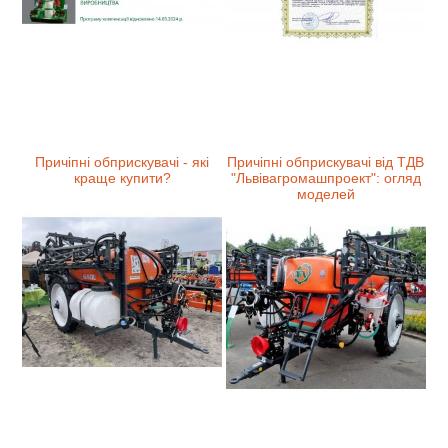
Причіпні обприскувачі - які
Причіпні обприскувачі від ТДВ
краще купити?
"Львівагромашпроект": огляд
моделей