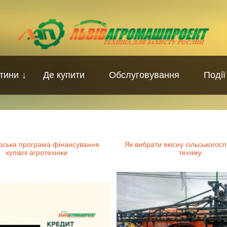
тини
↓
Де купити
Обслуговування
Події
рська програма фінансування
Як вибрати якісну сільськогос
купівлі агротехніки
техніку