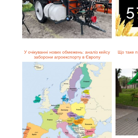
У очікуванні нових обмежень: аналіз кейсу
Що таке п
заборони агроекспорту в Європу