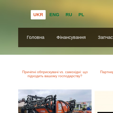
UKR
ENG
RU
PL
Головна
Фінансування
Запчас
Причіпні обприскувачі vs. самохідні: що
Партне
підходить вашому господарству?