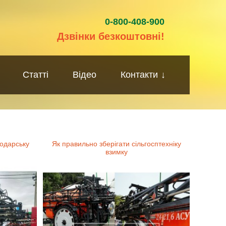
0-800-408-900
Дзвінки безкоштовні!
Статті
Відео
Контакти
↓
подарську
Як правильно зберігати сільгосптехніку
взимку