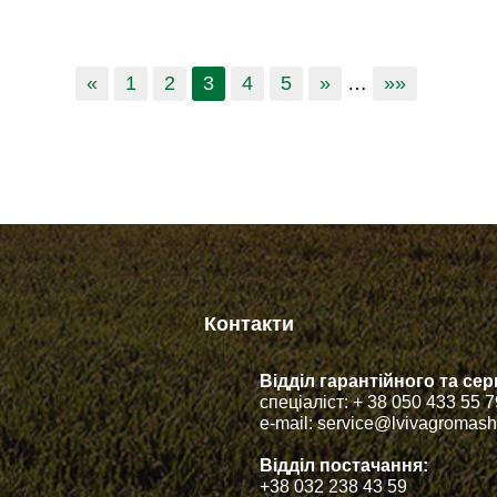
«
1
2
3
4
5
»
…
»»
Контакти
Відділ гарантійного та с
спеціаліст: + 38 050 433 55 
e-mail: service@lvivagromas
Відділ постачання:
+38 032 238 43 59