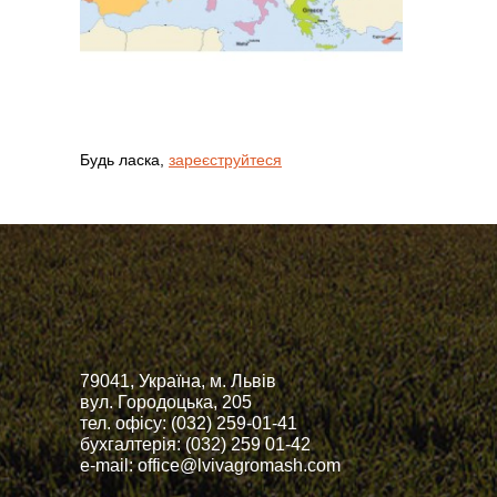
Будь ласка,
зареєструйтеся
79041, Україна, м. Львів
вул. Городоцька, 205
тел. офісу: (032) 259-01-41
бухгалтерія: (032) 259 01-42
e-mail: office@lvivagromash.com