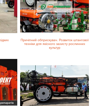
рідких
Причіпний обприскувач. Розвиток штангової
техніки для якісного захисту рослинних
культур