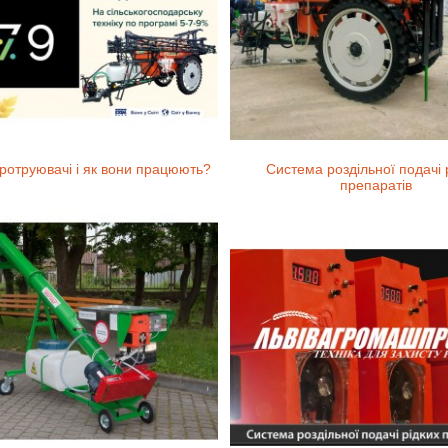
ротруювачі і як вони працюють?
Система роздільної подачі 
препаратів