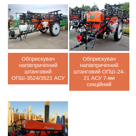
Обприскувач
Обприскувач
напівпричіпний
напівпричіпний
штанговий
штанговий ОПШ-24-
ОПШ-3524/3521 АСУ
21 АСУ 7-ми
секційний