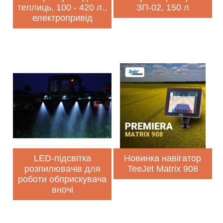
теплиць, 100 - 420 л.,
ЗП-02, 150 л
електропривід
LED-підсвітка
Новинка навігатор
розпилювачів для
TeeJet Matrix 908
роботи обприскувача
вночі