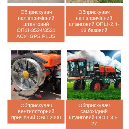
Обприскувач
Обприскувач
напівпричіпний
напівпричіпний
штанговий
штанговий ОПШ-2,4-
ОПШ-3524/3521
18 базовий
АСУ+GPS PLUS
Обприскувач
Обприскувач
вентиляторний
самохідний
причіпний ОВП-2000
штанговий ОСШ-3,5-
27