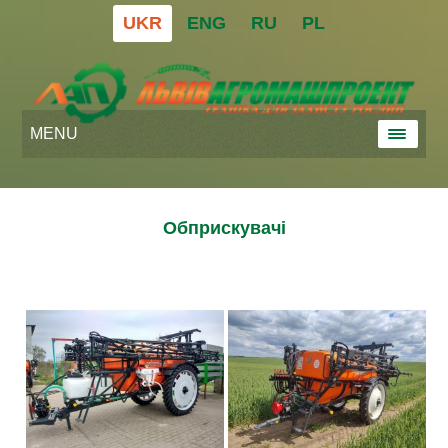
UKR
ENG
RU
PL
MENU
Обприскувачі