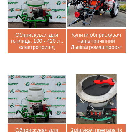
Обприскувач для
Купити обприскувач
теплиць, 100 - 420 л.,
напівпричіпний
електропривід
Львівагромашпроект
Обприскувач для
Змішувач препаратів