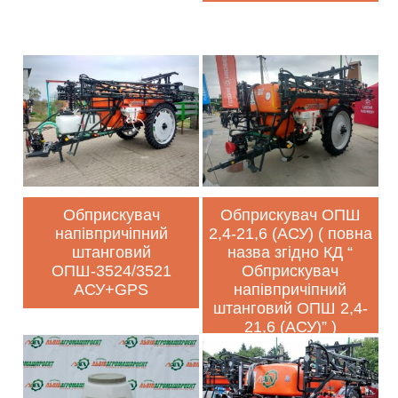
Обприскувач
Обприскувач ОПШ
напівпричіпний
2,4-21,6 (АСУ) ( повна
штанговий
назва згідно КД “
ОПШ-3524/3521
Обприскувач
АСУ+GPS
напівпричіпний
штанговий ОПШ 2,4-
21,6 (АСУ)” )